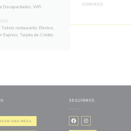
DOMINGO
 a Discapacitados, WiFi
AGO
ickets restaurante, Efectivo,
n Express, Tarjeta de Crédito
VA
SEGUIRNOS
RVAR UNA MESA
Facebook ((abre en una nuev
Instagram ((abre en u