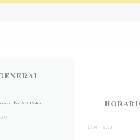
GENERAL
 Local, Hecho en casa
HORARI
CIO
LUN
-
SAB