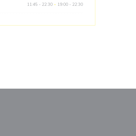
11:45 - 22:30
19:00 - 22:30
•
a ventana))
na nueva ventana))