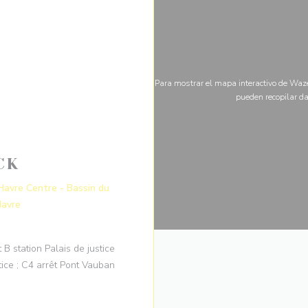
Para mostrar el mapa interactivo de Waze
pueden recopilar da
CK
avre Centre - Bassin du
((abre en una nueva ventana))
Havre
 B station Palais de justice
tice ; C4 arrêt Pont Vauban