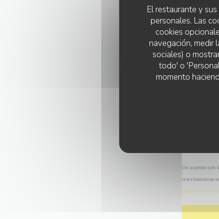
El restaurante y sus 
personales. Las co
cookies opcionale
navegación, medir l
sociales) o mostra
todo' o 'Persona
momento haciendo c
De acuerdo con l
inscribiéndose e
política de priva