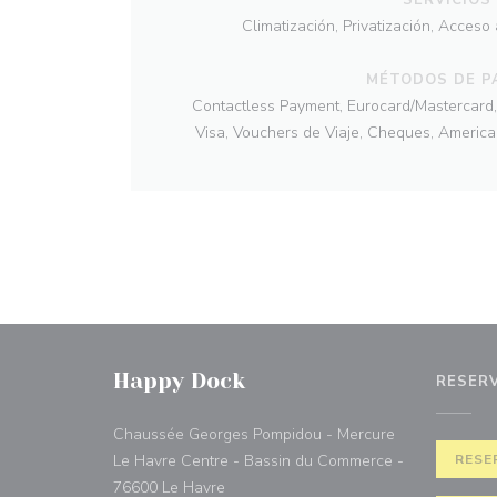
Climatización, Privatización, Acceso
MÉTODOS DE P
Contactless Payment, Eurocard/Mastercard, T
Visa, Vouchers de Viaje, Cheques, America
Happy Dock
RESER
Chaussée Georges Pompidou - Mercure
Le Havre Centre - Bassin du Commerce -
RESE
((abre en una nueva ventana))
76600 Le Havre