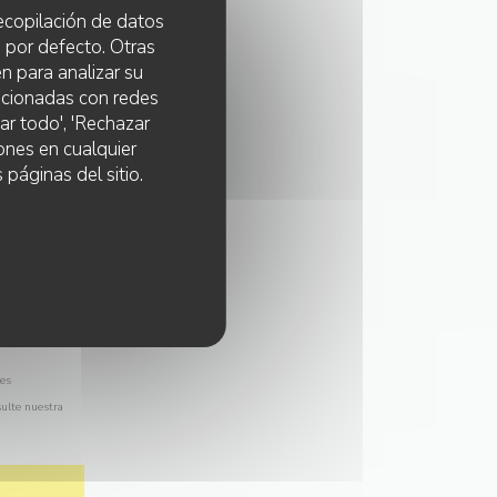
 recopilación de datos
 por defecto. Otras
n para analizar su
lacionadas con redes
ar todo', 'Rechazar
ones en cualquier
 páginas del sitio.
les
sulte nuestra