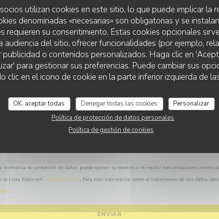
¿Desea ponerse en contacto con nosotros?
socios utilizan cookies en este sitio, lo que puede implicar la
Rellene el siguiente formulario.
okies denominadas «necesarias» son obligatorias y se instalan
s requieren su consentimiento. Estas cookies opcionales sirve
a audiencia del sitio, ofrecer funcionalidades (por ejemplo, re
r publicidad o contenidos personalizados. Haga clic en 'Acept
lizar' para gestionar sus preferencias. Puede cambiar sus opci
lic en el icono de cookie en la parte inferior izquierda de las
OK, aceptar todas
Denegar todas las cookies
Personalizar
Política de protección de datos personales
Política de gestión de cookies
a normativa de protección de datos, puede ejercer su derecho a no recibir comunicaciones comercia
n la Lista Robinson:
listarobinson.es
. Para más información sobre el tratamiento de sus datos, con
cidad
.