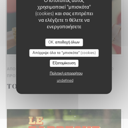
Ο ιστότοπος αυτός
χρησιμοποιεί "μπισκότα"
(cookies) και σας επιτρέπει
να ελέγξετε τι θέλετε να
ενεργοποιήσετε
OK, αποδοχή όλων
Απόρριψε όλα τα "μπισκότα" (cookies)
Εξατομίκευση
ΑΠΌ 13/01/2026 ΠΡΟΣ ΤΗΝ 31/12/2026 ΑΠΌ 00H00
Πολιτική απορρήτου
ΠΡΟΣ ΤΗΝ 00H00
undefined
TOUTE LA JOURNEE