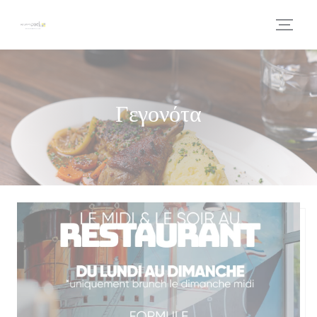
Πίνακας διαχείρισης "Μπισκότων" (Cookies)
Γεγονότα