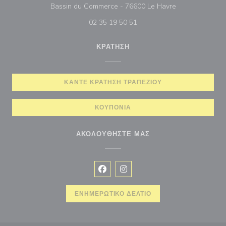
((ανοίγει σε νέ
Bassin du Commerce - 76600 Le Havre
02 35 19 50 51
ΚΡΆΤΗΣΗ
ΚΆΝΤΕ ΚΡΆΤΗΣΗ ΤΡΑΠΕΖΙΟΎ
ΚΟΥΠΌΝΙΑ
ΑΚΟΛΟΥΘΉΣΤΕ ΜΑΣ
Facebook ((ανοίγει σε νέο παράθυρ
Instagram ((ανοίγει σε νέο π
ΕΝΗΜΕΡΩΤΙΚΌ ΔΕΛΤΊΟ