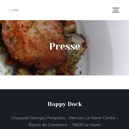
Presse
Happy Dock
Chaussée Georges Pompidou - Mercure Le Havre Centre -
((öffnet ein neu
Bassin du Commerce - 76600 Le Havre